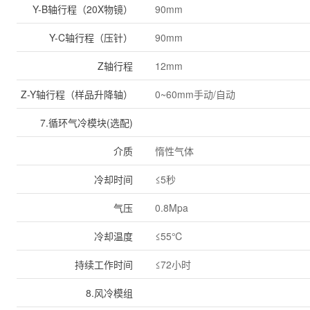
Y-B轴行程（20X物镜）
90mm
Y-C轴行程（压针）
90mm
Z轴行程
12mm
Z-Y轴行程（样品升降轴）
0~60mm手动/自动
7.循环气冷模块(选配)
介质
惰性气体
冷却时间
≤5秒
气压
0.8Mpa
冷却温度
≤55℃
持续工作时间
≤72小时
8.风冷模组