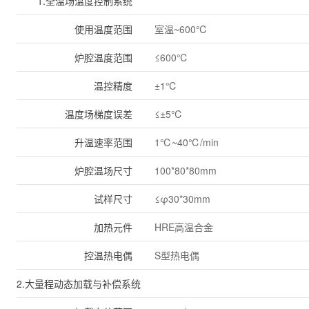
1.全温场温度控制系统
使用温度范围
室温~600℃
炉腔温度范围
≤600℃
温控精度
±1℃
温度场梯度误差
≤±5℃
升温速率范围
1℃~40℃/min
炉腔温场尺寸
100*80*80mm
试样尺寸
≤φ30*30mm
加热元件
HRE高温合金
控温热电偶
S型热电偶
2.大量程动态加载与补偿系统