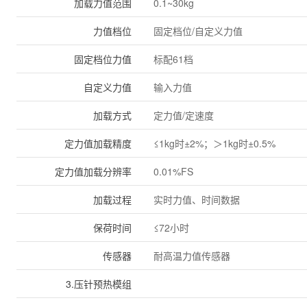
加载力值范围
0.1~30kg
力值档位
固定档位/自定义力值
固定档位力值
标配61档
自定义力值
输入力值
加载方式
定力值/定速度
定力值加载精度
≤1kg时±2%；＞1kg时±0.5%
定力值加载分辨率
0.01%FS
加载过程
实时力值、时间数据
保荷时间
≤72小时
传感器
耐高温力值传感器
3.压针预热模组