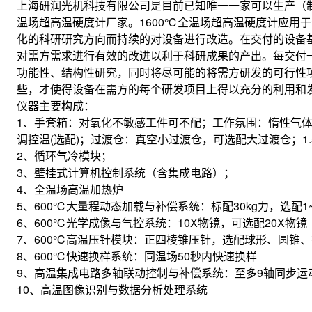
上海研润光机科技有限公司是目前已知唯一一家可以生产（制造）1
温场超高温硬度计厂家。1600℃全温场超高温硬度计应用
化的科研研究方向而持续的对设备进行改造。在交付的设备
对需方需求进行有效的改进以利于科研成果的产出。每交付
功能性、结构性研究，同时将尽可能的将需方研发的可行性
些，才使得设备在需方的每个研发项目上得以充分的利用和
仪器主要构成：
1、手套箱：对氧化不敏感工件可不配；工作氛围：惰性气
调控温(选配)；过渡仓：真空小过渡仓，可选配大过渡仓；1
2、循环气冷模块；
3、壁挂式计算机控制系统（含集成电路）；
4、全温场高温加热炉
5、600℃大量程动态加载与补偿系统：标配30kg力，选配1~
6、600℃光学成像与气控系统：10X物镜，可选配20X物镜
7、600℃高温压针模块：正四棱锥压针，选配球形、圆锥
8、600℃快速换样系统：同温场50秒内快速换样
9、高温集成电路多轴联动控制与补偿系统：至多9轴同步运
10、高温图像识别与数据分析处理系统